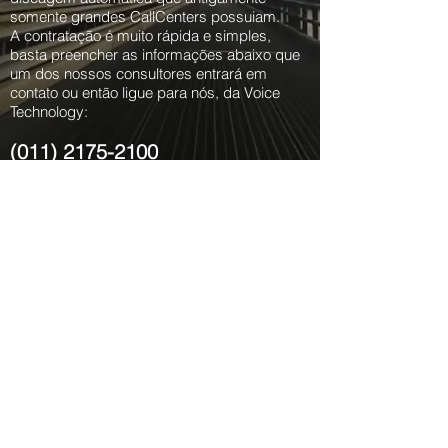
somente grandes CallCenters possuiam.
A contratação é muito rápida e simples,
basta preencher as informações abaixo que
um dos nossos consultores entrará em
contato ou então ligue para nós, da Voice
Technology:
(011) 2175-2100
Telefone
+55 11 2175-
2100
Soluções Voice Technology
URA :: CTI :: Hospitality ::
Conferência
IP