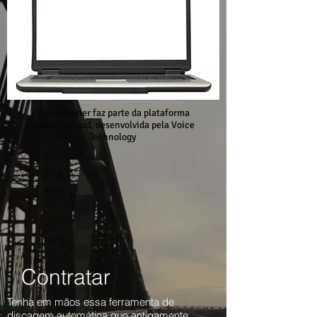
VoiceBanner faz parte da plataforma
VoiceOnCloud, desenvolvida pela Voice
Technology
Contratar
Tenha em mãos essa ferramenta de
discagem automática que antigamente